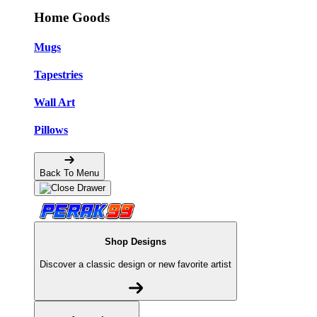
Home Goods
Mugs
Tapestries
Wall Art
Pillows
Back To Menu
Shop Designs
Discover a classic design or new favorite artist