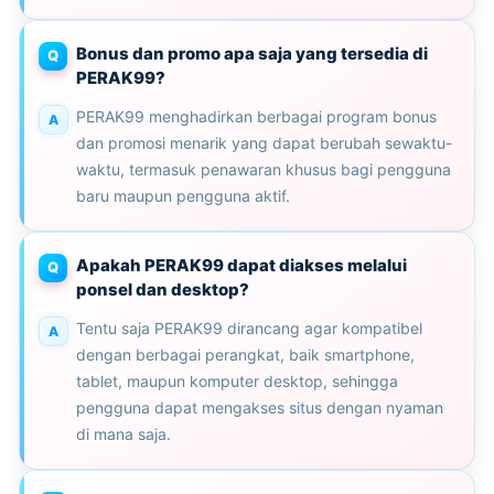
Bonus dan promo apa saja yang tersedia di
PERAK99?
PERAK99 menghadirkan berbagai program bonus
dan promosi menarik yang dapat berubah sewaktu-
waktu, termasuk penawaran khusus bagi pengguna
baru maupun pengguna aktif.
Apakah PERAK99 dapat diakses melalui
ponsel dan desktop?
Tentu saja PERAK99 dirancang agar kompatibel
dengan berbagai perangkat, baik smartphone,
tablet, maupun komputer desktop, sehingga
pengguna dapat mengakses situs dengan nyaman
di mana saja.