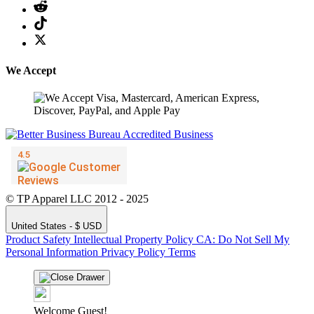
We Accept
© TP Apparel LLC 2012 - 2025
United States - $ USD
Product Safety
Intellectual Property Policy
CA: Do Not Sell My
Personal Information
Privacy Policy
Terms
Welcome Guest!