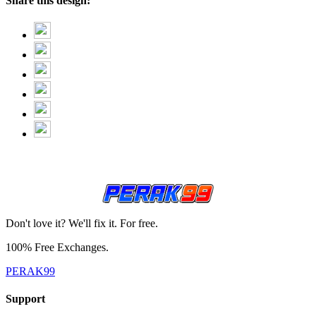
Share this design:
Don't love it? We'll fix it. For free.
100% Free Exchanges.
PERAK99
Support