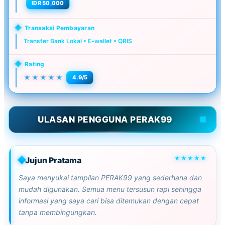
IDR 50,000
Transaksi Pembayaran
Transfer Bank Lokal • E-wallet • QRIS
Rating
4.9/5
ULASAN PENGGUNA PERAK99
Jujun Pratama
Saya menyukai tampilan PERAK99 yang sederhana dan
mudah digunakan. Semua menu tersusun rapi sehingga
informasi yang saya cari bisa ditemukan dengan cepat
tanpa membingungkan.