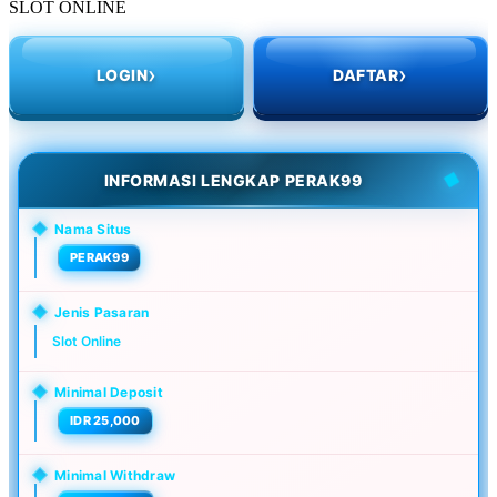
SLOT ONLINE
LOGIN
DAFTAR
INFORMASI LENGKAP PERAK99
Nama Situs
PERAK99
Jenis Pasaran
Slot Online
Minimal Deposit
IDR 25,000
Minimal Withdraw