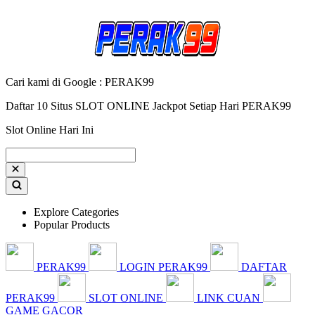
Cari kami di Google : PERAK99
Daftar 10 Situs SLOT ONLINE Jackpot Setiap Hari PERAK99
Slot Online Hari Ini
Explore Categories
Popular Products
PERAK99
LOGIN PERAK99
DAFTAR
PERAK99
SLOT ONLINE
LINK CUAN
GAME GACOR